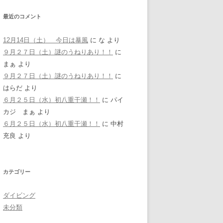
最近のコメント
12月14日（土） 今日は暴風
に
な
より
９月２７日（土）謎のうねりあり！！
に
まぁ
より
９月２７日（土）謎のうねりあり！！
に
はらだ
より
６月２５日（水）初八重干瀬！！
に
パイ
カジ まぁ
より
６月２５日（水）初八重干瀬！！
に
中村
充良
より
カテゴリー
ダイビング
未分類