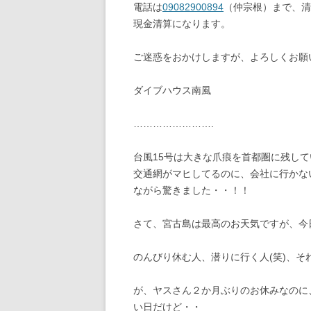
電話は
09082900894
（仲宗根）まで、清
現金清算になります。
ご迷惑をおかけしますが、よろしくお願
ダイブハウス南風
…………………….
台風15号は大きな爪痕を首都圏に残し
交通網がマヒしてるのに、会社に行かな
ながら驚きました・・！！
さて、宮古島は最高のお天気ですが、今
のんびり休む人、潜りに行く人(笑)、
が、ヤスさん２か月ぶりのお休みなのに
い日だけど・・