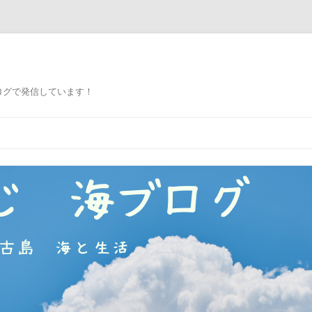
ログで発信しています！
コ
ン
テ
ン
ツ
へ
ス
キ
ッ
プ