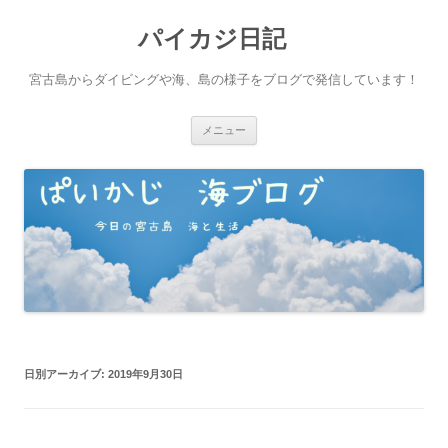
パイカジ日記
宮古島からダイビングや海、島の様子をブログで発信しています！
コ
メニュー
ン
テ
ン
ツ
へ
ス
キ
ッ
プ
日別アーカイブ:
2019年9月30日