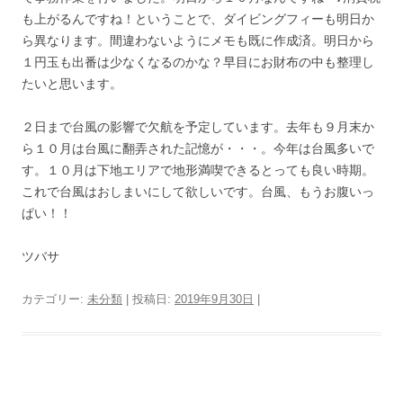
も上がるんですね！ということで、ダイビングフィーも明日か
ら異なります。間違わないようにメモも既に作成済。明日から
１円玉も出番は少なくなるのかな？早目にお財布の中も整理し
たいと思います。
２日まで台風の影響で欠航を予定しています。去年も９月末か
ら１０月は台風に翻弄された記憶が・・・。今年は台風多いで
す。１０月は下地エリアで地形満喫できるとっても良い時期。
これで台風はおしまいにして欲しいです。台風、もうお腹いっ
ぱい！！
ツバサ
カテゴリー:
未分類
| 投稿日:
2019年9月30日
|