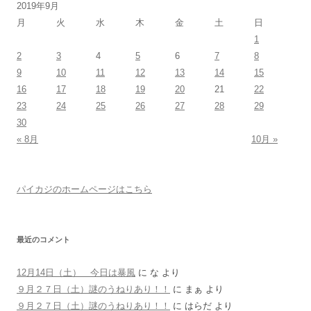
2019年9月
月
火
水
木
金
土
日
1
2
3
4
5
6
7
8
9
10
11
12
13
14
15
16
17
18
19
20
21
22
23
24
25
26
27
28
29
30
« 8月
10月 »
パイカジのホームページはこちら
最近のコメント
12月14日（土） 今日は暴風
に
な
より
９月２７日（土）謎のうねりあり！！
に
まぁ
より
９月２７日（土）謎のうねりあり！！
に
はらだ
より