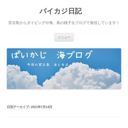
パイカジ日記
宮古島からダイビングや海、島の様子をブログで発信しています！
コ
メニュー
ン
テ
ン
ツ
へ
ス
キ
ッ
プ
日別アーカイブ:
2021年7月14日