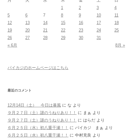
月
火
水
木
金
土
日
1
2
3
4
5
6
7
8
9
10
11
12
13
14
15
16
17
18
19
20
21
22
23
24
25
26
27
28
29
30
31
« 6月
8月 »
パイカジのホームページはこちら
最近のコメント
12月14日（土） 今日は暴風
に
な
より
９月２７日（土）謎のうねりあり！！
に
まぁ
より
９月２７日（土）謎のうねりあり！！
に
はらだ
より
６月２５日（水）初八重干瀬！！
に
パイカジ まぁ
より
６月２５日（水）初八重干瀬！！
に
中村充良
より