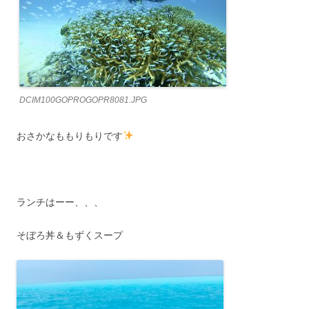
DCIM100GOPROGOPR8081.JPG
おさかなももりもりです
ランチはーー、、、
そぼろ丼＆もずくスープ