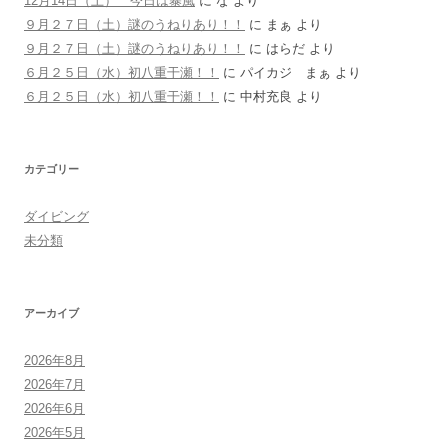
12月14日（土） 今日は暴風
に
な
より
９月２７日（土）謎のうねりあり！！
に
まぁ
より
９月２７日（土）謎のうねりあり！！
に
はらだ
より
６月２５日（水）初八重干瀬！！
に
パイカジ まぁ
より
６月２５日（水）初八重干瀬！！
に
中村充良
より
カテゴリー
ダイビング
未分類
アーカイブ
2026年8月
2026年7月
2026年6月
2026年5月