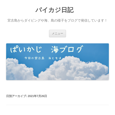
パイカジ日記
宮古島からダイビングや海、島の様子をブログで発信しています！
コ
メニュー
ン
テ
ン
ツ
へ
ス
キ
ッ
プ
日別アーカイブ:
2021年7月26日