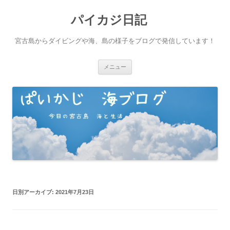
パイカジ日記
宮古島からダイビングや海、島の様子をブログで発信しています！
コ
メニュー
ン
テ
ン
ツ
へ
ス
キ
ッ
プ
日別アーカイブ:
2021年7月23日