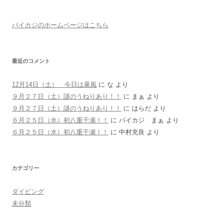
パイカジのホームページはこちら
最近のコメント
12月14日（土） 今日は暴風
に
な
より
９月２７日（土）謎のうねりあり！！
に
まぁ
より
９月２７日（土）謎のうねりあり！！
に
はらだ
より
６月２５日（水）初八重干瀬！！
に
パイカジ まぁ
より
６月２５日（水）初八重干瀬！！
に
中村充良
より
カテゴリー
ダイビング
未分類