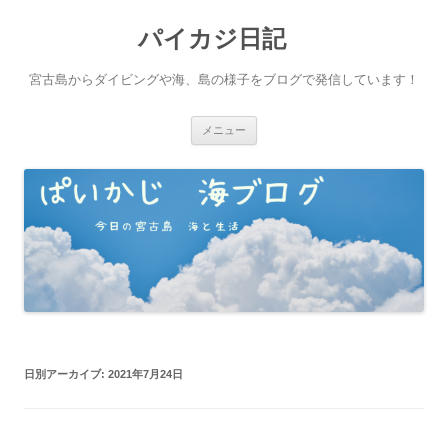
パイカジ日記
宮古島からダイビングや海、島の様子をブログで発信しています！
コ
メニュー
ン
テ
ン
ツ
へ
ス
キ
ッ
プ
日別アーカイブ:
2021年7月24日