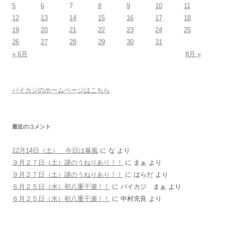
5
6
7
8
9
10
11
12
13
14
15
16
17
18
19
20
21
22
23
24
25
26
27
28
29
30
31
« 6月
8月 »
パイカジのホームページはこちら
最近のコメント
12月14日（土） 今日は暴風
に
な
より
９月２７日（土）謎のうねりあり！！
に
まぁ
より
９月２７日（土）謎のうねりあり！！
に
はらだ
より
６月２５日（水）初八重干瀬！！
に
パイカジ まぁ
より
６月２５日（水）初八重干瀬！！
に
中村充良
より