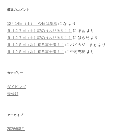
最近のコメント
12月14日（土） 今日は暴風
に
な
より
９月２７日（土）謎のうねりあり！！
に
まぁ
より
９月２７日（土）謎のうねりあり！！
に
はらだ
より
６月２５日（水）初八重干瀬！！
に
パイカジ まぁ
より
６月２５日（水）初八重干瀬！！
に
中村充良
より
カテゴリー
ダイビング
未分類
アーカイブ
2026年8月