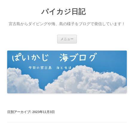
パイカジ日記
宮古島からダイビングや海、島の様子をブログで発信しています！
コ
メニュー
ン
テ
ン
ツ
へ
ス
キ
ッ
プ
日別アーカイブ:
2023年11月3日