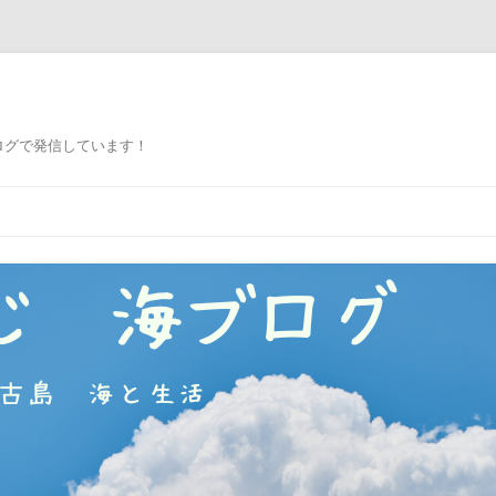
ログで発信しています！
コ
ン
テ
ン
ツ
へ
ス
キ
ッ
プ