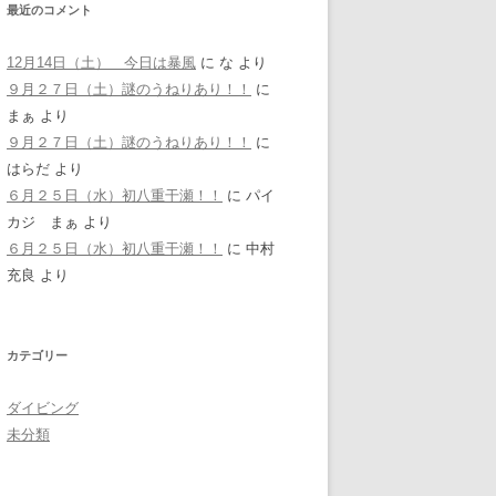
最近のコメント
12月14日（土） 今日は暴風
に
な
より
９月２７日（土）謎のうねりあり！！
に
まぁ
より
９月２７日（土）謎のうねりあり！！
に
はらだ
より
６月２５日（水）初八重干瀬！！
に
パイ
カジ まぁ
より
６月２５日（水）初八重干瀬！！
に
中村
充良
より
カテゴリー
ダイビング
未分類