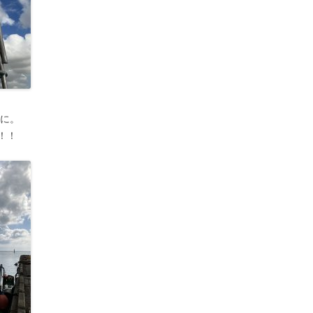
盤に。
！！