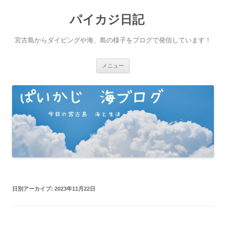
パイカジ日記
宮古島からダイビングや海、島の様子をブログで発信しています！
コ
メニュー
ン
テ
ン
ツ
へ
ス
キ
ッ
プ
日別アーカイブ:
2023年11月22日