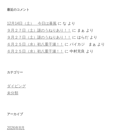
最近のコメント
12月14日（土） 今日は暴風
に
な
より
９月２７日（土）謎のうねりあり！！
に
まぁ
より
９月２７日（土）謎のうねりあり！！
に
はらだ
より
６月２５日（水）初八重干瀬！！
に
パイカジ まぁ
より
６月２５日（水）初八重干瀬！！
に
中村充良
より
カテゴリー
ダイビング
未分類
アーカイブ
2026年8月