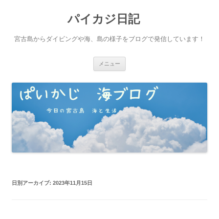
パイカジ日記
宮古島からダイビングや海、島の様子をブログで発信しています！
コ
メニュー
ン
テ
ン
ツ
へ
ス
キ
ッ
プ
日別アーカイブ:
2023年11月15日