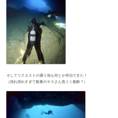
そしてリクエストの通り池も何とか停泊できた！
（揺れ揺れすぎて船番のヤスさん危うく船酔？）