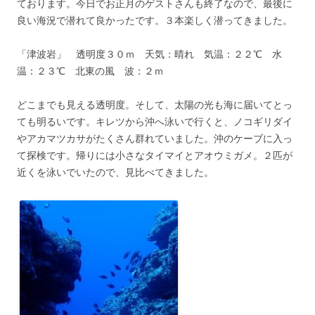
ております。今日でお正月のゲストさんも終了なので、最後に
良い海況で潜れて良かったです。３本楽しく潜ってきました。
「津波岩」 透明度３０ｍ 天気：晴れ 気温：２２℃ 水
温：２３℃ 北東の風 波：２ｍ
どこまでも見える透明度。そして、太陽の光も海に届いてとっ
ても明るいです。キレツから沖へ泳いで行くと、ノコギリダイ
やアカマツカサがたくさん群れていました。沖のケーブに入っ
て探検です。帰りには小さなタイマイとアオウミガメ。２匹が
近くを泳いでいたので、見比べてきました。