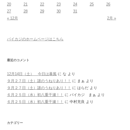
20
21
22
23
24
25
26
27
28
29
30
31
« 12月
2月 »
パイカジのホームページはこちら
最近のコメント
12月14日（土） 今日は暴風
に
な
より
９月２７日（土）謎のうねりあり！！
に
まぁ
より
９月２７日（土）謎のうねりあり！！
に
はらだ
より
６月２５日（水）初八重干瀬！！
に
パイカジ まぁ
より
６月２５日（水）初八重干瀬！！
に
中村充良
より
カテゴリー