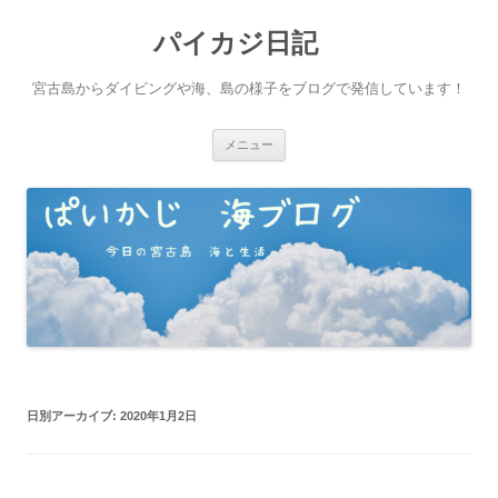
パイカジ日記
宮古島からダイビングや海、島の様子をブログで発信しています！
コ
メニュー
ン
テ
ン
ツ
へ
ス
キ
ッ
プ
日別アーカイブ:
2020年1月2日