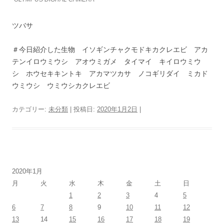
ツバサ
＃今日紹介した生物 イソギンチャクモドキカクレエビ アカ
テンイロウミウシ アオウミガメ タイマイ キイロウミウ
シ ホウセキキントキ アカマツカサ ノコギリダイ ミカド
ウミウシ ウミウシカクレエビ
カテゴリー:
未分類
| 投稿日:
2020年1月2日
|
2020年1月
月
火
水
木
金
土
日
1
2
3
4
5
6
7
8
9
10
11
12
13
14
15
16
17
18
19