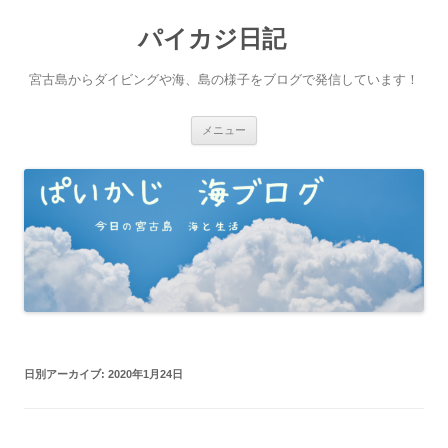
パイカジ日記
宮古島からダイビングや海、島の様子をブログで発信しています！
コ
メニュー
ン
テ
ン
ツ
へ
ス
キ
ッ
プ
日別アーカイブ:
2020年1月24日