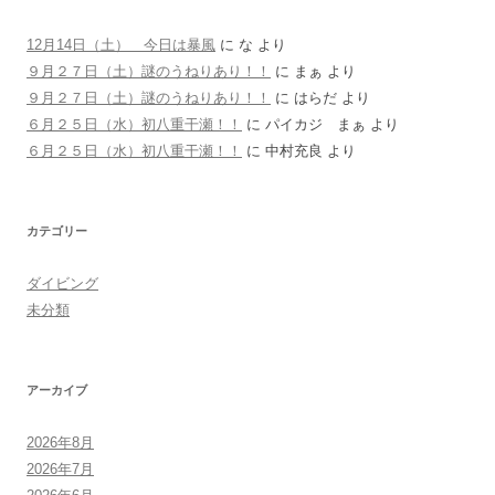
12月14日（土） 今日は暴風
に
な
より
９月２７日（土）謎のうねりあり！！
に
まぁ
より
９月２７日（土）謎のうねりあり！！
に
はらだ
より
６月２５日（水）初八重干瀬！！
に
パイカジ まぁ
より
６月２５日（水）初八重干瀬！！
に
中村充良
より
カテゴリー
ダイビング
未分類
アーカイブ
2026年8月
2026年7月