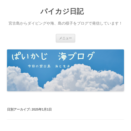
パイカジ日記
宮古島からダイビングや海、島の様子をブログで発信しています！
コ
メニュー
ン
テ
ン
ツ
へ
ス
キ
ッ
プ
日別アーカイブ:
2025年1月1日