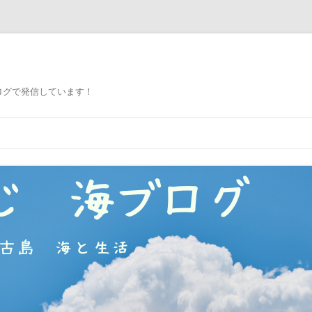
ログで発信しています！
コ
ン
テ
ン
ツ
へ
ス
キ
ッ
プ