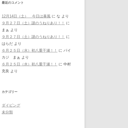
最近のコメント
12月14日（土） 今日は暴風
に
な
より
９月２７日（土）謎のうねりあり！！
に
まぁ
より
９月２７日（土）謎のうねりあり！！
に
はらだ
より
６月２５日（水）初八重干瀬！！
に
パイ
カジ まぁ
より
６月２５日（水）初八重干瀬！！
に
中村
充良
より
カテゴリー
ダイビング
未分類