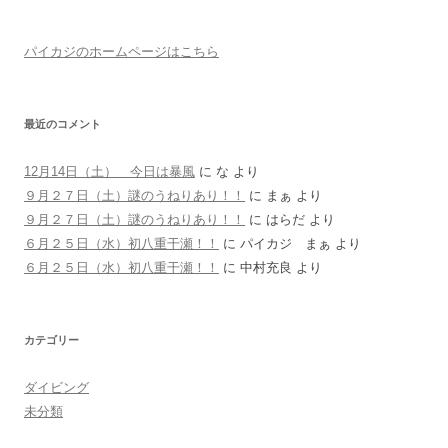
パイカジのホームページはこちら
最近のコメント
12月14日（土） 今日は暴風
に
な
より
９月２７日（土）謎のうねりあり！！
に
まぁ
より
９月２７日（土）謎のうねりあり！！
に
はらだ
より
６月２５日（水）初八重干瀬！！
に
パイカジ まぁ
より
６月２５日（水）初八重干瀬！！
に
中村充良
より
カテゴリー
ダイビング
未分類