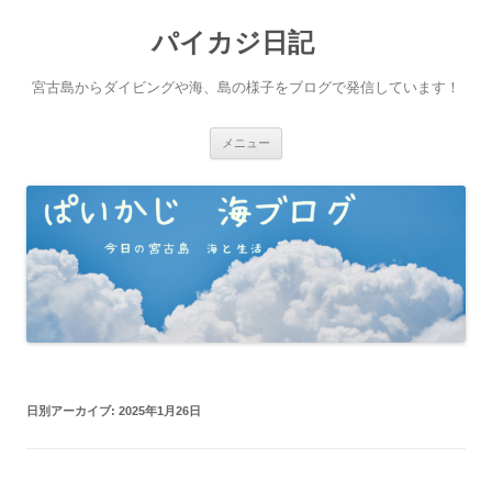
パイカジ日記
宮古島からダイビングや海、島の様子をブログで発信しています！
コ
メニュー
ン
テ
ン
ツ
へ
ス
キ
ッ
プ
日別アーカイブ:
2025年1月26日