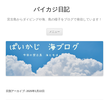
パイカジ日記
宮古島からダイビングや海、島の様子をブログで発信しています！
コ
メニュー
ン
テ
ン
ツ
へ
ス
キ
ッ
プ
日別アーカイブ:
2025年1月22日