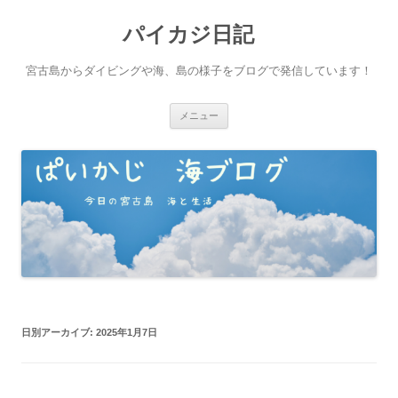
パイカジ日記
宮古島からダイビングや海、島の様子をブログで発信しています！
コ
メニュー
ン
テ
ン
ツ
へ
ス
キ
ッ
プ
日別アーカイブ:
2025年1月7日