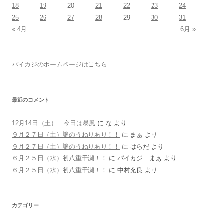
18
19
20
21
22
23
24
25
26
27
28
29
30
31
« 4月
6月 »
パイカジのホームページはこちら
最近のコメント
12月14日（土） 今日は暴風
に
な
より
９月２７日（土）謎のうねりあり！！
に
まぁ
より
９月２７日（土）謎のうねりあり！！
に
はらだ
より
６月２５日（水）初八重干瀬！！
に
パイカジ まぁ
より
６月２５日（水）初八重干瀬！！
に
中村充良
より
カテゴリー