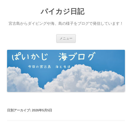
パイカジ日記
宮古島からダイビングや海、島の様子をブログで発信しています！
コ
メニュー
ン
テ
ン
ツ
へ
ス
キ
ッ
プ
日別アーカイブ:
2026年5月5日