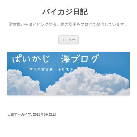
パイカジ日記
宮古島からダイビングや海、島の様子をブログで発信しています！
コ
メニュー
ン
テ
ン
ツ
へ
ス
キ
ッ
プ
日別アーカイブ:
2026年5月21日