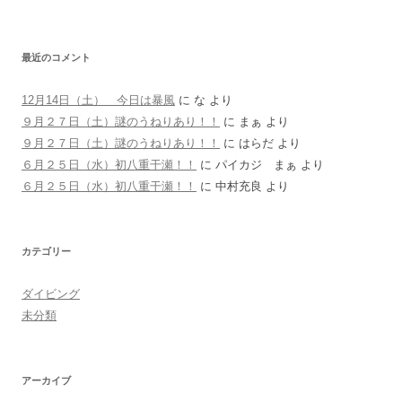
最近のコメント
12月14日（土） 今日は暴風
に
な
より
９月２７日（土）謎のうねりあり！！
に
まぁ
より
９月２７日（土）謎のうねりあり！！
に
はらだ
より
６月２５日（水）初八重干瀬！！
に
パイカジ まぁ
より
６月２５日（水）初八重干瀬！！
に
中村充良
より
カテゴリー
ダイビング
未分類
アーカイブ