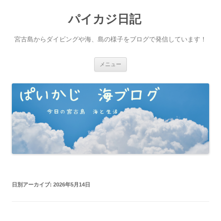
パイカジ日記
宮古島からダイビングや海、島の様子をブログで発信しています！
コ
メニュー
ン
テ
ン
ツ
へ
ス
キ
ッ
プ
日別アーカイブ:
2026年5月14日