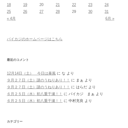
18
19
20
21
22
23
24
25
26
27
28
29
30
31
« 4月
6月 »
パイカジのホームページはこちら
最近のコメント
12月14日（土） 今日は暴風
に
な
より
９月２７日（土）謎のうねりあり！！
に
まぁ
より
９月２７日（土）謎のうねりあり！！
に
はらだ
より
６月２５日（水）初八重干瀬！！
に
パイカジ まぁ
より
６月２５日（水）初八重干瀬！！
に
中村充良
より
カテゴリー