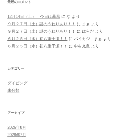
最近のコメント
12月14日（土） 今日は暴風
に
な
より
９月２７日（土）謎のうねりあり！！
に
まぁ
より
９月２７日（土）謎のうねりあり！！
に
はらだ
より
６月２５日（水）初八重干瀬！！
に
パイカジ まぁ
より
６月２５日（水）初八重干瀬！！
に
中村充良
より
カテゴリー
ダイビング
未分類
アーカイブ
2026年8月
2026年7月