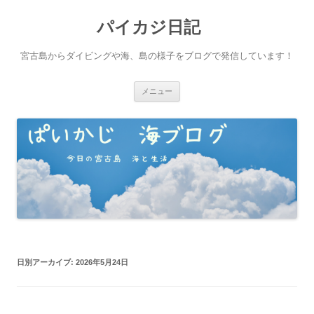
パイカジ日記
宮古島からダイビングや海、島の様子をブログで発信しています！
コ
メニュー
ン
テ
ン
ツ
へ
ス
キ
ッ
プ
日別アーカイブ:
2026年5月24日