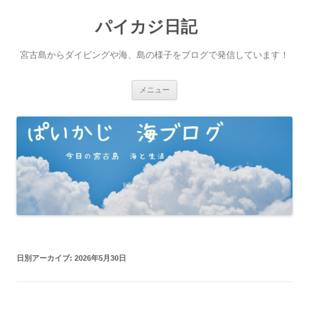
パイカジ日記
宮古島からダイビングや海、島の様子をブログで発信しています！
コ
メニュー
ン
テ
ン
ツ
へ
ス
キ
ッ
プ
日別アーカイブ:
2026年5月30日