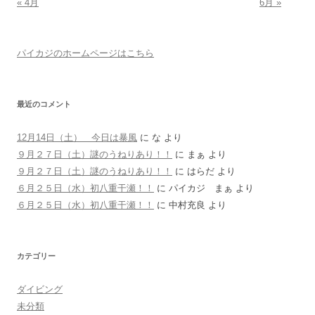
« 4月
6月 »
パイカジのホームページはこちら
最近のコメント
12月14日（土） 今日は暴風
に
な
より
９月２７日（土）謎のうねりあり！！
に
まぁ
より
９月２７日（土）謎のうねりあり！！
に
はらだ
より
６月２５日（水）初八重干瀬！！
に
パイカジ まぁ
より
６月２５日（水）初八重干瀬！！
に
中村充良
より
カテゴリー
ダイビング
未分類